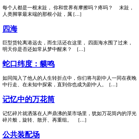
每个人都是一根末趾， 你和世界有摩擦吗？疼吗？ 末趾，
人类脚掌最末端的那根小趾，属 […]
四海
巨型货轮离港远去，而生活还在这里， 四面海水围了过来，
明天你是否还如常从梦中醒来？ […]
蛇口纬度：貘鸣
如同闯入了他人的人生转折点中，你们将与剧中人一同在夜晚
中行走、在未知中探索，直到你也成为剧中人。 […]
记忆中的万花筒
记忆碎片就洒落在人声鼎沸的菜市场里，犹如万花筒内的浮光
碎片般，旋转、散开、再重组。 […]
公共装配场