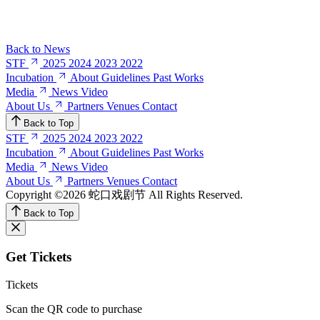
Back to News
STF
2025
2024
2023
2022
Incubation
About
Guidelines
Past Works
Media
News
Video
About Us
Partners
Venues
Contact
Back to Top
STF
2025
2024
2023
2022
Incubation
About
Guidelines
Past Works
Media
News
Video
About Us
Partners
Venues
Contact
Copyright ©2026 蛇口戏剧节
All Rights Reserved.
Back to Top
Get Tickets
Tickets
Scan the QR code to purchase