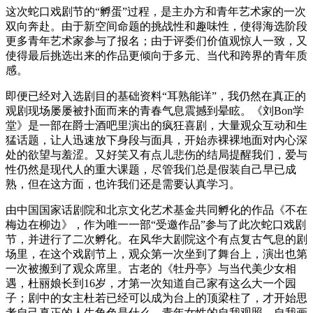
这次蛇口戏剧节的“孵蛋”过程，是主办方和青年艺术家的一次
双向奔赴。由于新空间命题的挑战性和趣味性，使得海选阶段
更多青年艺术家参与了报名；由于评委们价值观惊人一致，又
使得最后挑选出来的作品更倾向于多元、当代和跨界的青年质
感。
即便已经对入选剧目的基础资料“耳熟能详”，我仍然在真正的
观剧现场屡屡被扑面而来的青春气息震撼到晕眩。《刘Bon学
堂》是一部在爵士酒吧里演出的疯狂喜剧，大量观众互动和生
猛话题，让人迅速放下身段与面具，开始赤裸裸地面对内心深
处的欲望与羞涩。又好笑又有点儿悲伤的结局提醒我们，爱与
性仍然是现代人的重大课题，尽管我们总是假装自己早已成
熟，但在这方面，也许我们还是需要认真学习。
由中国国家话剧院和北京文化艺术基金共同孵化的作品《不在
梅边在柳边》，作为唯一一部“受邀作品”参与了此次蛇口戏剧
节，并进行了二次孵化。在风华大剧院这个有点复古气息的剧
场里，在这个戏剧节上，观众第一次坐到了舞台上，演出也第
一次被搬到了观众席里。古老的《牡丹亭》与当代美少女相
遇，杜丽娘长到16岁，才第一次知道自己家有这么大一个园
子；剧中的女主杜若已经可以成为台上的顶梁柱了，才开始思
考自己真正的人生角色是什么。青年女性的自我观照、自我画