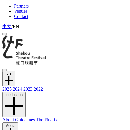
Partners
Venues
Contact
中文
/
EN
STF
2025
2024
2023
2022
Incubation
About
Guidelines
The Finalist
Media