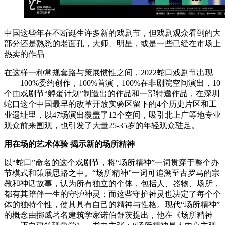
中国这些年在不断诞生许多新的戏剧节，但戏剧观众看到的大
部分还是熟悉的老面孔，大师、明星，或是一些已经在市场上
热卖的作品
在这样一种常规套路与策展惯性之间，2022蛇口戏剧节出现
——100%委约创作，100%首演，100%在非剧院空间演出，10
个由戏剧节“孵蛋计划”制造出的作品和一部特邀作品，在深圳
蛇口这个中国最早的改革开放实验区留下的4个历史片区和工
业遗址里，以47场演出覆盖了12个空间，吸引北上广等地专业
观众前来围观，也引发了大量25-35岁的年轻观众驻足。
用在场的艺术体验 揭示新的场所精神
以“蛇口”命名的这个戏剧节，将“场所精神”一词贯穿于整个办
节模式和策展思路之中。“场所精神”一词可追溯至古罗马的宗
教和神话故事，认为所有独立的个体，包括人、器物、场所，
都有其陪伴一生的守护神灵；而这些守护神灵也决定了每个个
体的独特个性，使其具有自己的精神与性格。现代“场所精神”
的概念由挪威著名建筑学家诺伯舒茨提出，他在《场所精神