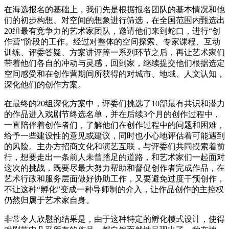
在海选报名的基础上，我们先是根据报名团队的基本情况和他
们的初步构想、对空间的想象进行筛选，在全国范围内甄选出
20组最有竞争力的艺术家团队，邀请他们来到蛇口，进行“创
作营”阶段的工作。经过对整体的空间探索、专家课程、互动
训练、评委答疑、方案讲评等一系列环节之后，再让艺术家们
带着他们各自的冲动与灵感，回到家，继续提交他们根据选定
空间感受和在创作营期间所获得的对城市、地域、人文认知，
深化他们的创作方案。
在最终的20组深化方案中，评委们挑选了10部最有共识和潜力
的作品进入戏剧节终选名单，并在后续3个月的创作过程中，
一直陪伴着创作者们，了解他们在创作过程中的问题和困难，
给予一些建设性的意见或建议，同时也小心地评估着可能遇到
的风险。主办方招商文化和演艺互联，与评委们共同摸索着前
行，想要走出一条前人未曾踏足的道路，和艺术家们一起面对
这次的挑战，既要尽最大努力帮助和督促创作者完成作品，在
艺术行政和服务层面做好协助工作，又要避免过度干预创作，
不让这种“孵化”变成一种导师制的介入，让作品创作的主控权
仍然归属于艺术家自身。
非常令人欣慰的结果是，由于这种特定的孵化模式设计，使得