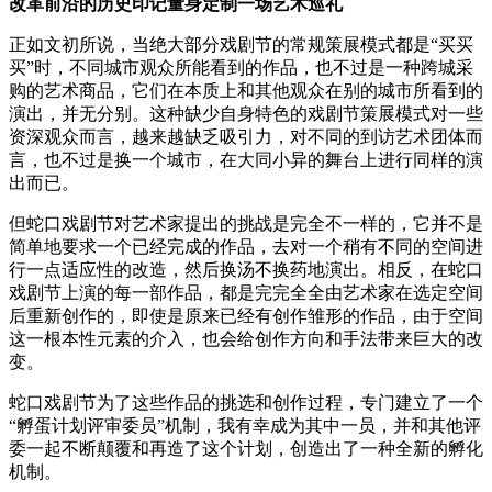
改革前沿的历史印记量身定制一场艺术巡礼
正如文初所说，当绝大部分戏剧节的常规策展模式都是“买买
买”时，不同城市观众所能看到的作品，也不过是一种跨城采
购的艺术商品，它们在本质上和其他观众在别的城市所看到的
演出，并无分别。这种缺少自身特色的戏剧节策展模式对一些
资深观众而言，越来越缺乏吸引力，对不同的到访艺术团体而
言，也不过是换一个城市，在大同小异的舞台上进行同样的演
出而已。
但蛇口戏剧节对艺术家提出的挑战是完全不一样的，它并不是
简单地要求一个已经完成的作品，去对一个稍有不同的空间进
行一点适应性的改造，然后换汤不换药地演出。相反，在蛇口
戏剧节上演的每一部作品，都是完完全全由艺术家在选定空间
后重新创作的，即使是原来已经有创作雏形的作品，由于空间
这一根本性元素的介入，也会给创作方向和手法带来巨大的改
变。
蛇口戏剧节为了这些作品的挑选和创作过程，专门建立了一个
“孵蛋计划评审委员”机制，我有幸成为其中一员，并和其他评
委一起不断颠覆和再造了这个计划，创造出了一种全新的孵化
机制。