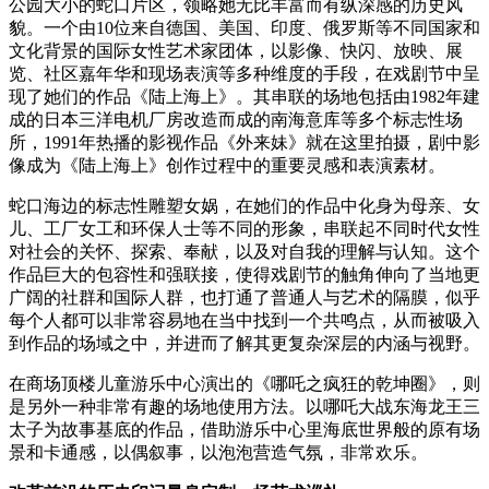
公园大小的蛇口片区，领略她无比丰富而有纵深感的历史风
貌。一个由10位来自德国、美国、印度、俄罗斯等不同国家和
文化背景的国际女性艺术家团体，以影像、快闪、放映、展
览、社区嘉年华和现场表演等多种维度的手段，在戏剧节中呈
现了她们的作品《陆上海上》。其串联的场地包括由1982年建
成的日本三洋电机厂房改造而成的南海意库等多个标志性场
所，1991年热播的影视作品《外来妹》就在这里拍摄，剧中影
像成为《陆上海上》创作过程中的重要灵感和表演素材。
蛇口海边的标志性雕塑女娲，在她们的作品中化身为母亲、女
儿、工厂女工和环保人士等不同的形象，串联起不同时代女性
对社会的关怀、探索、奉献，以及对自我的理解与认知。这个
作品巨大的包容性和强联接，使得戏剧节的触角伸向了当地更
广阔的社群和国际人群，也打通了普通人与艺术的隔膜，似乎
每个人都可以非常容易地在当中找到一个共鸣点，从而被吸入
到作品的场域之中，并进而了解其更复杂深层的内涵与视野。
在商场顶楼儿童游乐中心演出的《哪吒之疯狂的乾坤圈》，则
是另外一种非常有趣的场地使用方法。以哪吒大战东海龙王三
太子为故事基底的作品，借助游乐中心里海底世界般的原有场
景和卡通感，以偶叙事，以泡泡营造气氛，非常欢乐。