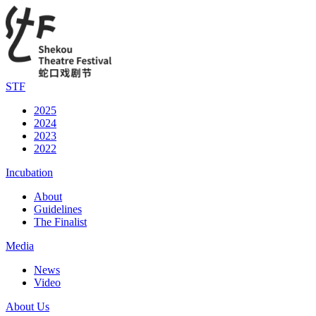
STF
2025
2024
2023
2022
Incubation
About
Guidelines
The Finalist
Media
News
Video
About Us