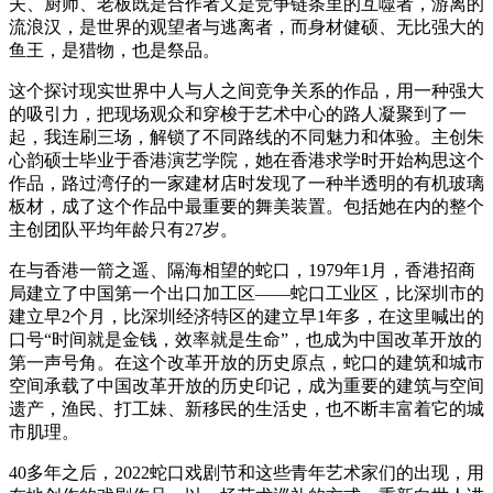
夫、厨师、老板既是合作者又是竞争链条里的互噬者，游离的
流浪汉，是世界的观望者与逃离者，而身材健硕、无比强大的
鱼王，是猎物，也是祭品。
这个探讨现实世界中人与人之间竞争关系的作品，用一种强大
的吸引力，把现场观众和穿梭于艺术中心的路人凝聚到了一
起，我连刷三场，解锁了不同路线的不同魅力和体验。主创朱
心韵硕士毕业于香港演艺学院，她在香港求学时开始构思这个
作品，路过湾仔的一家建材店时发现了一种半透明的有机玻璃
板材，成了这个作品中最重要的舞美装置。包括她在内的整个
主创团队平均年龄只有27岁。
在与香港一箭之遥、隔海相望的蛇口，1979年1月，香港招商
局建立了中国第一个出口加工区——蛇口工业区，比深圳市的
建立早2个月，比深圳经济特区的建立早1年多，在这里喊出的
口号“时间就是金钱，效率就是生命”，也成为中国改革开放的
第一声号角。在这个改革开放的历史原点，蛇口的建筑和城市
空间承载了中国改革开放的历史印记，成为重要的建筑与空间
遗产，渔民、打工妹、新移民的生活史，也不断丰富着它的城
市肌理。
40多年之后，2022蛇口戏剧节和这些青年艺术家们的出现，用