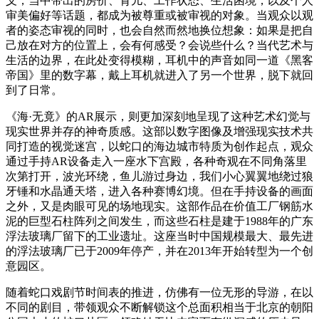
义，当中带出的房价、育儿、工作状态、生活困境，以及个人
审美偏好等话题，都成为被尊重或被审视的对象。当观众以观
者的姿态审视的同时，也会自然而然地换位想象：如果是把自
己放在对方的位置上，会有何感受？会说些什么？当代艺术与
生活的边界，在此处变得模糊，耳机中的声音如同一道《黑客
帝国》里的数字幕，戴上耳机就进入了另一个世界，脱下就回
到了日常。
《海·无竟》的AR展示，则更加深刻地呈现了这种艺术幻觉与
现实世界并存的神奇质感。这部以数字图像及增强现实技术共
同打造的视觉迷宫，以蛇口的海边城市特质为创作起点，观众
通过手持AR设备走入一座水下宫殿，各种奇观在不同角落里
次第打开，波光环绕，鱼儿游过身边，我们小心翼翼地绕过狼
牙锤和水晶通天塔，进入各种赛博幻境。但在手持设备的画面
之外，又是肉眼可见的场地现实。这部作品在价值工厂钢筋水
泥的巨型石柱阵列之间发生，而这些石柱是建于1988年的广东
浮法玻璃厂留下的工业遗址。这座当时中国规模最大、最先进
的浮法玻璃厂已于2009年停产，并在2013年开始转型为一个创
意园区。
随着蛇口戏剧节时间表的推进，仿佛有一位无形的导游，在以
不同的剧目，带领观众不断解锁这个总面积相当于北京的朝阳