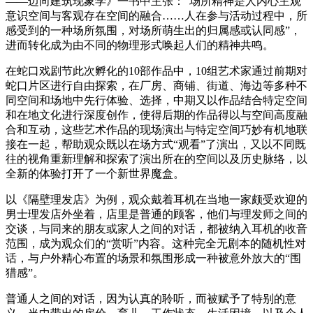
——迈向建筑现象学》一书中主张：“场所精神是人内心主观
意识空间与客观存在空间的融合……人在参与活动过程中，所
感受到的一种场所氛围，对场所萌生出的归属感或认同感”，
进而转化成为由不同的物理形式唤起人们的精神共鸣。
在蛇口戏剧节此次孵化的10部作品中，10组艺术家通过前期对
蛇口片区进行自由探索，在厂房、商铺、街道、海边等多种不
同空间和场地中先行体验、选择，中期又以作品结合特定空间
和在地文化进行深度创作，使得后期的作品得以与空间高度融
合和互动，这些艺术作品的现场演出与特定空间巧妙有机地联
接在一起，帮助观众既以在场方式“观看”了演出，又以不同既
往的视角重新理解和探索了演出所在的空间以及历史脉络，以
全新的体验打开了一个新世界魔盒。
以《隔壁理发店》为例，观众戴着耳机在当地一家颇受欢迎的
男士理发店外坐着，店里是普通的顾客，他们与理发师之间的
交谈，与同来的朋友或家人之间的对话，都被纳入耳机的收音
范围，成为观众们的“赏听”内容。这种完全无剧本的随机性对
话，与户外精心布置的场景和氛围形成一种被意外放大的“围
猎感”。
普通人之间的对话，因为认真的聆听，而被赋予了特别的意