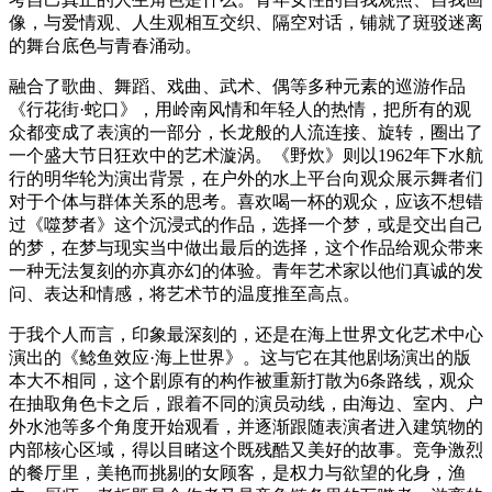
像，与爱情观、人生观相互交织、隔空对话，铺就了斑驳迷离
的舞台底色与青春涌动。
融合了歌曲、舞蹈、戏曲、武术、偶等多种元素的巡游作品
《行花街·蛇口》，用岭南风情和年轻人的热情，把所有的观
众都变成了表演的一部分，长龙般的人流连接、旋转，圈出了
一个盛大节日狂欢中的艺术漩涡。《野炊》则以1962年下水航
行的明华轮为演出背景，在户外的水上平台向观众展示舞者们
对于个体与群体关系的思考。喜欢喝一杯的观众，应该不想错
过《噬梦者》这个沉浸式的作品，选择一个梦，或是交出自己
的梦，在梦与现实当中做出最后的选择，这个作品给观众带来
一种无法复刻的亦真亦幻的体验。青年艺术家以他们真诚的发
问、表达和情感，将艺术节的温度推至高点。
于我个人而言，印象最深刻的，还是在海上世界文化艺术中心
演出的《鲶鱼效应·海上世界》。这与它在其他剧场演出的版
本大不相同，这个剧原有的构作被重新打散为6条路线，观众
在抽取角色卡之后，跟着不同的演员动线，由海边、室内、户
外水池等多个角度开始观看，并逐渐跟随表演者进入建筑物的
内部核心区域，得以目睹这个既残酷又美好的故事。竞争激烈
的餐厅里，美艳而挑剔的女顾客，是权力与欲望的化身，渔