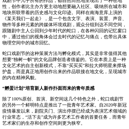
戏剧节中几乎所有的作品，都自然而然地呈现出了一种在地
性，创作者比主办方更主动地想要融入社区、吸纳所在城市和
地块所联带着的历史感与文化印迹。同样在南海意库上演的
《某天我们一起走》，是一个包含文字、表演、装置、声音、
物件等多种元素的跨媒体环境戏剧，观众分组到达不同空间，
跟随剧中主人公回到少年时代的蛇口，在各种闪回的记忆窗口
中，通过他们的视角体会过去时代的记忆与痛点，也带出具体
物理空间中的城市回忆。
蛇口戏剧节的这种策展方法与孵化模式，其实是非常值得其他
想要“独树一帜”的文化品牌创造者借鉴的。它在本质上是一种
文化艺术的自主创新模式，不靠“买买买”和拉大师明星来撑场
护盘，而是真正地用创作出来的作品联接在地文化，呈现城市
的内在精神风貌。
“孵蛋计划”培育新人新作扑面而来的青年质感
除了100%原创、首演、新空间这几个特色之外，蛇口戏剧节
的另外一个鲜明特点是推出了一批青年艺术家。自2020年新冠
疫情暴发以来，剧院关门、演出停摆已经成为表演艺术领域的
行业常态，“活下去”成为许多艺术工作者的首要任务，而青年
艺术家们的生存和创作空间则更为狭窄。