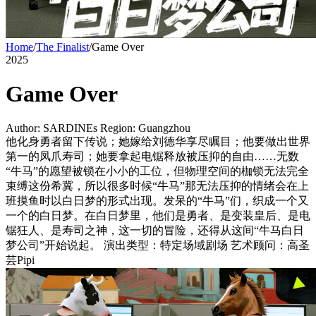
Home
/
The Finalist
/
Game Over
2025
Game Over
Author: SARDINEs
Region: Guangzhou
他化身勇者留下传说；她嫁给刘德华享尽瞩目；他要做出世界
第一的凤爪寿司；她要拿起电锯释放被压抑的自由……无数
“牛马”的愿望被锁在小小的工位，但物理空间的枷锁无法完全
束缚这份希冀，所以很多时候“牛马”那无法压抑的情绪会在上
班摸鱼时以白日梦的形式出现。发呆的“牛马”们，织成一个又
一个的白日梦。在白日梦里，他们是勇者、是变装皇后、是电
锯狂人、是寿司之神，这一切的冒险，还得从这间“牛马白日
梦公司”开始说起。 演出类型：特定场域剧场 艺术顾问：高圣
芸Pipi