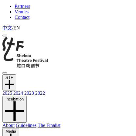
Partners
Venues
Contact
中文
/
EN
STF
2025
2024
2023
2022
Incubation
About
Guidelines
The Finalist
Media