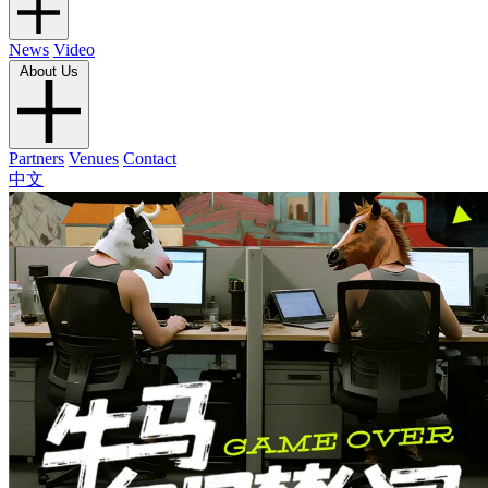
News
Video
About Us
Partners
Venues
Contact
中文