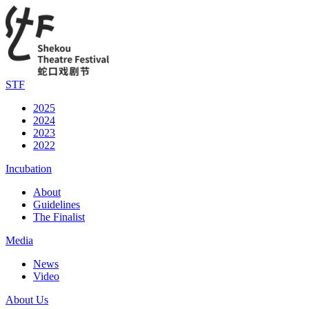
STF
2025
2024
2023
2022
Incubation
About
Guidelines
The Finalist
Media
News
Video
About Us