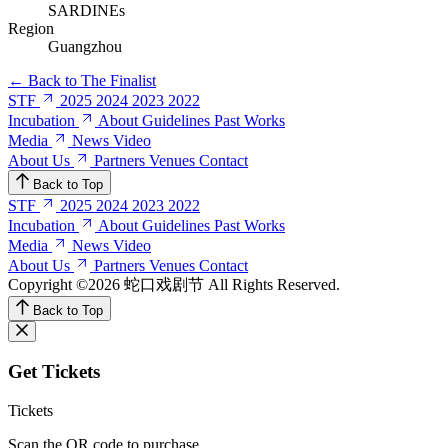
SARDINEs
Region
Guangzhou
←
Back to The Finalist
STF
2025
2024
2023
2022
Incubation
About
Guidelines
Past Works
Media
News
Video
About Us
Partners
Venues
Contact
Back to Top
STF
2025
2024
2023
2022
Incubation
About
Guidelines
Past Works
Media
News
Video
About Us
Partners
Venues
Contact
Copyright ©2026 蛇口戏剧节
All Rights Reserved.
Back to Top
Get Tickets
Tickets
Scan the QR code to purchase