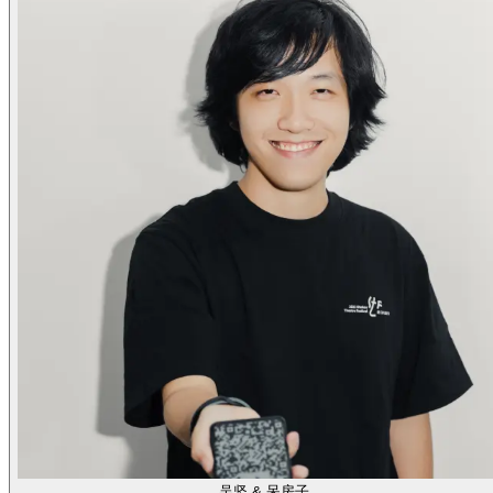
吴坚 & 呆房子