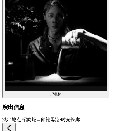
冯兆恒
演出信息
演出地点
招商蛇口邮轮母港·时光长廊